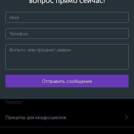
вопрос прямо сейчас!
Отправить сообщение
Каталог
каты
Прицепы для квадроциклов