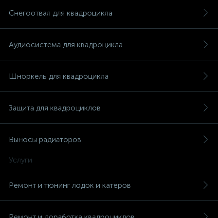
Снегоотвал для квадроцикла
Аудиосистема для квадроцикла
вщики
Шноркель для квадроцикла
Защита для квадроциклов
Выносы радиаторов
Услуги
Ремонт и тюнинг лодок и катеров
Ремонт и доработка квадроциклов