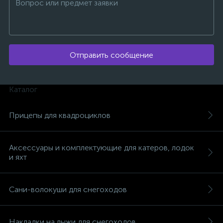
Отправить сообщение
Каталог
Прицепы для квадроциклов
Аксессуары и комплектующие для катеров, лодок
и яхт
каты
Сани-волокуши для снегоходов
Накладки на лыжи для снегоходов