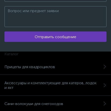
Отправить сообщение
Каталог
Прицепы для квадроциклов
Аксессуары и комплектующие для катеров, лодок
и яхт
каты
Сани-волокуши для снегоходов