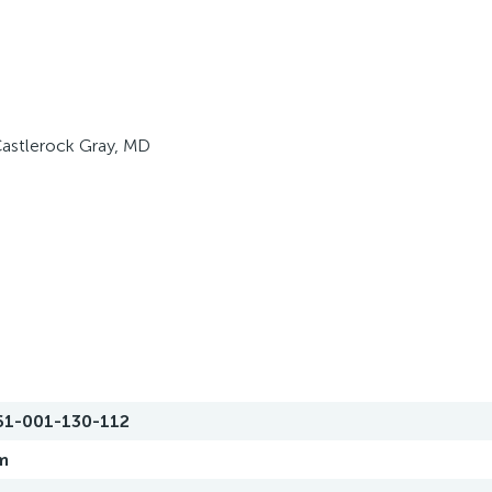
astlerock Gray, MD
61-001-130-112
m