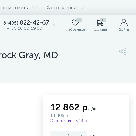
оры и советы
Фотогалерея
0
0
822-42-67
8 (495)
ПН-ВС 10:00-19:00
Избранное
Корзина
Войти
erock Gray, MD
12 862 р.
/шт
14 405 р.
Экономия 1 543 р.
-
+
шт