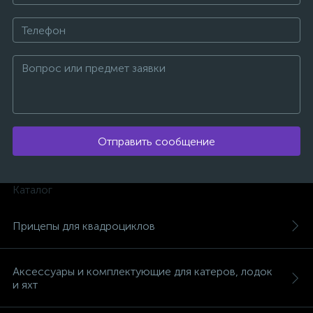
Отправить сообщение
Каталог
Прицепы для квадроциклов
каты
Аксессуары и комплектующие для катеров, лодок
и яхт