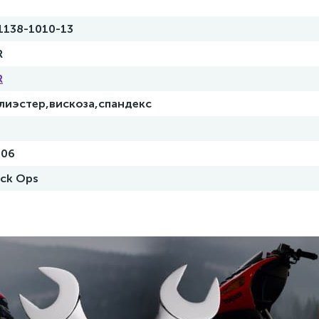
1138-1010-13
R
R
лиэстер,вискоза,спандекс
006
ack Ops