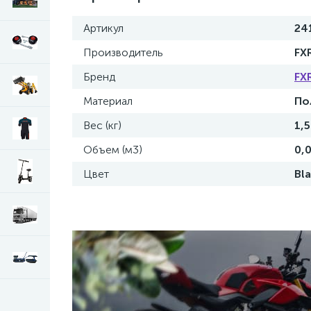
Артикул
24
Производитель
FX
Бренд
FX
Материал
По
Вес (кг)
1,5
Объем (м3)
0,
Цвет
Bl