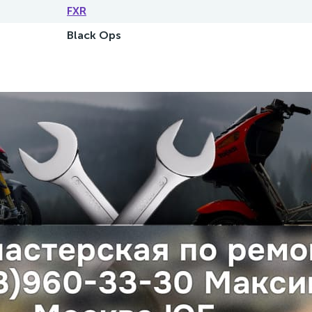
FXR
Black Ops