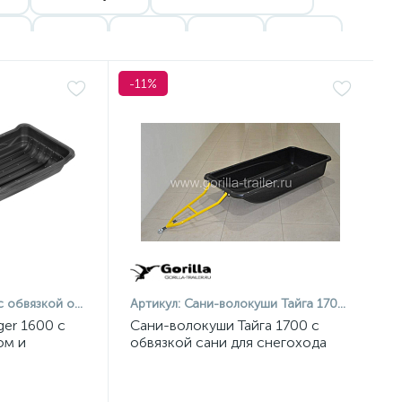
см
210 см
230 см
250 см
200 см
и Полимер Поволжье
Сани MTR
Сани Rival
-11%
ни Мореман
Сани FXR
отбойником и накладками
Артикул:
Сани-волокуши Тайга 1700 с обвязкой
ger 1600 с
Сани-волокуши Тайга 1700 с
ом и
обвязкой сани для снегохода