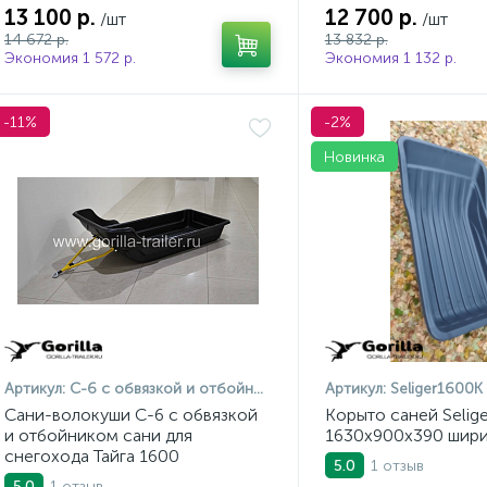
13 100 р.
12 700 р.
/шт
/шт
14 672 р.
13 832 р.
Экономия 1 572 р.
Экономия 1 132 р.
-11%
-2%
Новинка
Артикул:
С-6 с обвязкой и отбойником
Артикул:
Seliger1600K
Сани-волокуши С-6 с обвязкой
Корыто саней Selig
и отбойником сани для
1630х900х390 шири
снегохода Тайга 1600
1 отзыв
5.0
1 отзыв
5.0