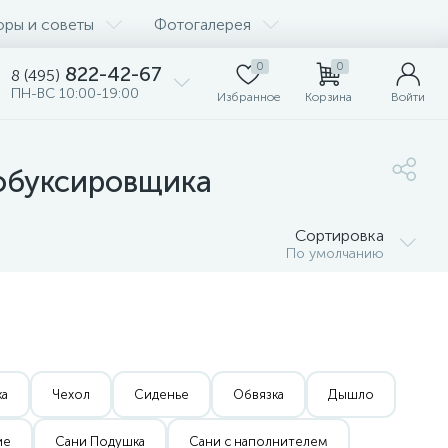
оры и советы
Фотогалерея
0
0
822-42-67
8 (495)
ПН-ВС 10:00-19:00
Избранное
Корзина
Войти
тобуксировщика
Сортировка
По умолчанию
ка
Чехол
Сиденье
Обвязка
Дышло
ие
Сани Подушка
Сани с наполнителем