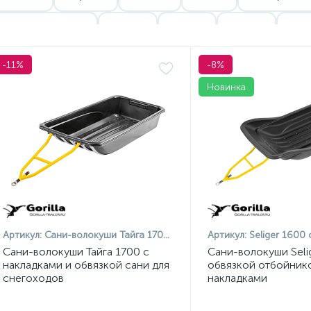
Сани с люверсами
100 см
120 см
160 см
190 
180 см
280 см
220 см
Сани Gorilla Trailer
Сан
-11%
-8%
Новинка
Сани PanzerBox
Сани Kettu
Сани Otter Outdoors
Са
Артикул:
Сани-волокуши Тайга 1700 с обвязкой и накладками
Артикул:
Seliger 1600 с обвязкой 
Сани-волокуши Тайга 1700 с
Сани-волокуши Seli
накладками и обвязкой сани для
обвязкой отбойник
снегоходов
накладками