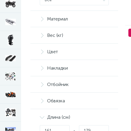
Solar Trailer
Мореман
Полимер Поволжье
Материал
Роспласт
Вес (кг)
Цвет
Накладки
Отбойник
Обвязка
Длина (см)
-