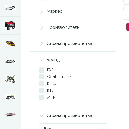
Маркер
Производитель
Страна производства
Бренд
FXR
Gorilla Trailer
Kettu
KTZ
MTR
Otter Outdoors
PanzerBox
Страна производства
Rival
SNOWCRUISER
Все