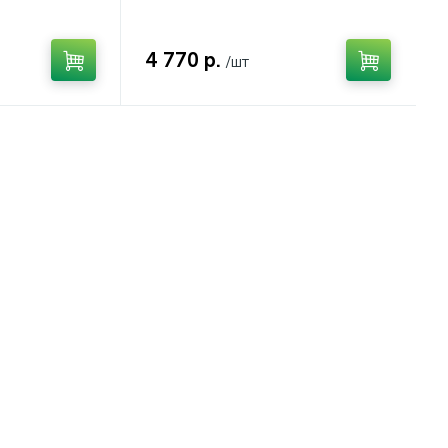
4 770 р.
/шт