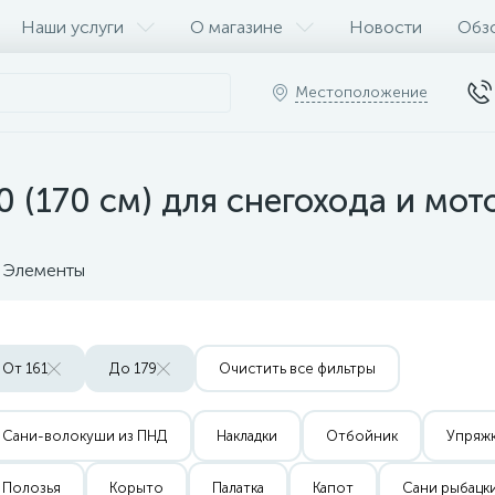
Наши услуги
О магазине
Новости
Обз
Местоположение
 (170 см) для снегохода и мо
Элементы
От 161
До 179
Очистить все фильтры
Сани-волокуши из ПНД
Накладки
Отбойник
Упряж
Полозья
Корыто
Палатка
Капот
Сани рыбацк