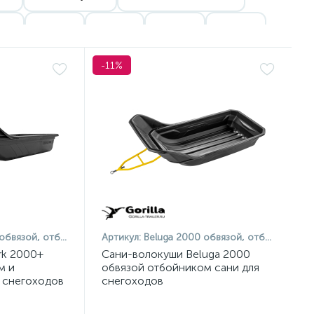
см
190 см
210 см
230 см
250 см
и Полимер Поволжье
Сани MTR
Сани Rival
-11%
ни Мореман
Сани FXR
отбойником и полозьями
Артикул:
Beluga 2000 обвязой, отбойником
rk 2000+
Сани-волокуши Beluga 2000
м и
обвязой отбойником сани для
 снегоходов
снегоходов