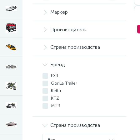
Маркер
Производитель
Страна производства
Бренд
FXR
Gorilla Trailer
Kettu
KTZ
MTR
Otter Outdoors
PanzerBox
Страна производства
Rival
SNOWCRUISER
Все