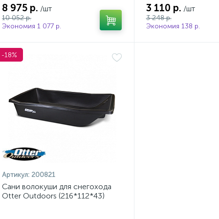
8 975 р.
3 110 р.
/шт
/шт
10 052 р.
3 248 р.
Экономия 1 077 р.
Экономия 138 р.
-18%
Артикул:
200821
Сани волокуши для снегохода
Otter Outdoors (216*112*43)