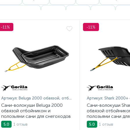
Сани с люверсами
100 см
120 см
160 см
170 
200 см
180 см
280 см
Сани Gorilla Trailer
Сан
-11%
-11%
Сани PanzerBox
Сани Kettu
Сани Otter Outdoors
Са
Артикул:
Beluga 2000 обвязой, отбойником и полозьями
Артикул:
Shark 2000+ обвязой, 
Сани-волокуши Beluga 2000
Сани-волокуши Sha
обвязой отбойником и
обвязой отбойнико
полозьями сани для снегоходов
полозьями сани для
1 отзыв
1 отзыв
5.0
5.0