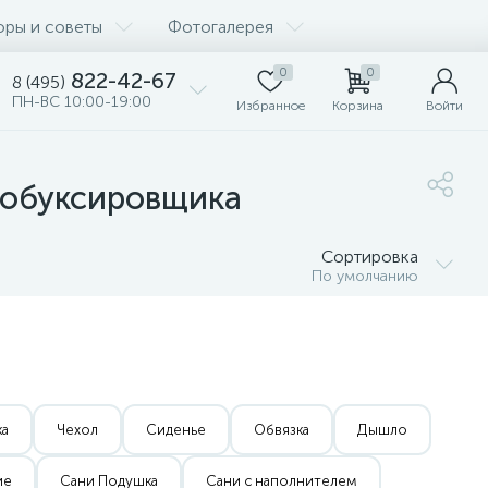
оры и советы
Фотогалерея
0
0
822-42-67
8 (495)
ПН-ВС 10:00-19:00
Избранное
Корзина
Войти
тобуксировщика
Сортировка
По умолчанию
ка
Чехол
Сиденье
Обвязка
Дышло
ие
Сани Подушка
Сани с наполнителем