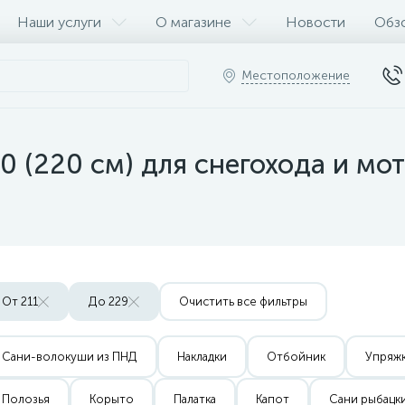
Наши услуги
О магазине
Новости
Обз
Местоположение
 (220 см) для снегохода и мо
От 211
До 229
Очистить все фильтры
Сани-волокуши из ПНД
Накладки
Отбойник
Упряж
Полозья
Корыто
Палатка
Капот
Сани рыбацк