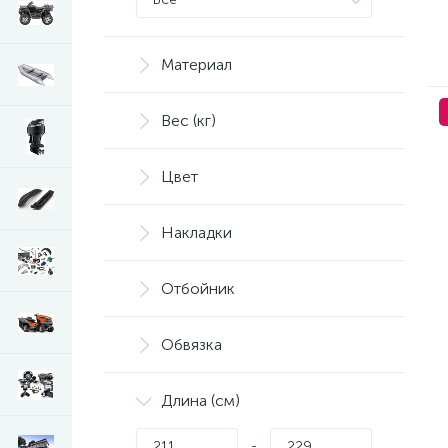
Solar Trailer
Мореман
Полимер Поволжье
Материал
Роспласт
Вес (кг)
Цвет
Накладки
Отбойник
Обвязка
Длина (см)
-