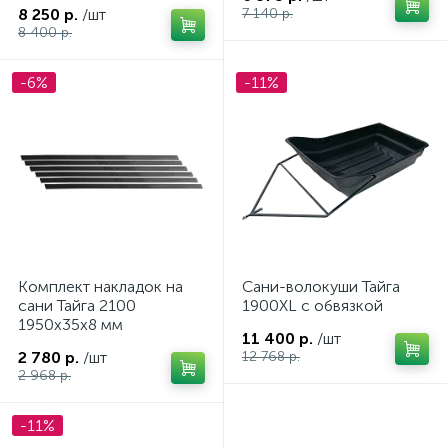
8 250 р.
/шт
7 140 р.
8 400 р.
-6%
-11%
Комплект накладок на
Сани-волокуши Тайга
сани Тайга 2100
1900XL с обвязкой
1950х35х8 мм
11 400 р.
/шт
2 780 р.
/шт
12 768 р.
2 968 р.
-11%