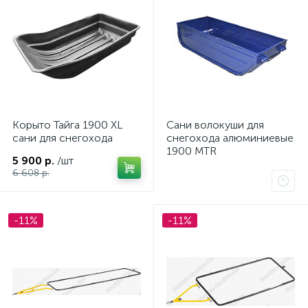
ых
Корыто Тайга 1900 XL
Сани волокуши для
сани для снегохода
снегохода алюминиевые
1900 MTR
5 900 р.
/шт
6 608 р.
-11%
-11%