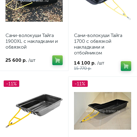
Сани-волокуши Тайга
Сани-волокуши Тайга
1900XL с накладками и
1700 с обвязкой
обвязкой
накладками и
отбойником
25 600 р.
/шт
14 100 р.
/шт
15 770 р.
-11%
-11%
ие