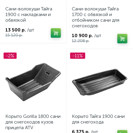
Сани-волокуши Тайга
Сани-волокуши Тайга
1900 с накладками и
1700 с обвязкой и
обвязкой
отбойником сани для
снегоходов
13 500 р.
/шт
15 120 р.
10 900 р.
/шт
12 208 р.
-2%
-11%
Корыто Gorilla 1800 сани
Корыто Тайга 1900 сани
для снегоходов кузов
для снегохода
прицепа ATV
6 375 р.
/шт