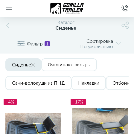
Каталог
Сиденье
Сортировка
Фильтр
1
По умолчанию
Сиденье
Очистить все фильтры
Сани-волокуши из ПНД
Накладки
Отбойни
вщиков
-4%
-17%