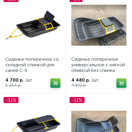
ых
Сиденье поперечное со
Сиденье поперечное
складной спинкой для
универсальное с мягкой
саней С-6
обивкой без спинки
4 700 р.
/шт
4 480 р.
/шт
5 264 р.
4 872 р.
-11%
-11%