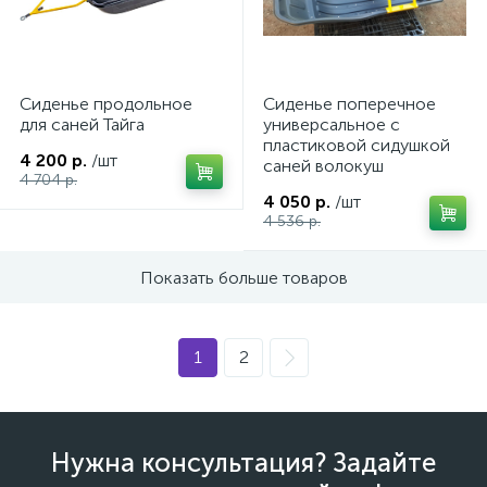
Сиденье продольное
Сиденье поперечное
для саней Тайга
универсальное с
пластиковой сидушкой
4 200 р.
/шт
саней волокуш
4 704 р.
4 050 р.
/шт
4 536 р.
Показать больше товаров
1
2
каты
Нужна консультация? Задайте