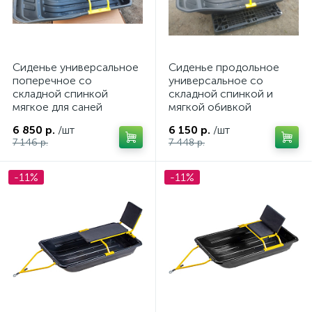
Сиденье универсальное
Сиденье продольное
поперечное со
универсальное со
складной спинкой
складной спинкой и
мягкое для саней
мягкой обивкой
6 850 р.
/шт
6 150 р.
/шт
7 146 р.
7 448 р.
-11%
-11%
ие