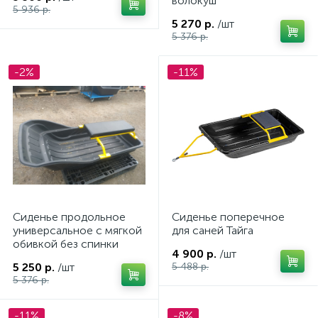
волокуш
5 936 р.
5 270 р.
/шт
5 376 р.
-2%
-11%
Сиденье продольное
Сиденье поперечное
универсальное с мягкой
для саней Тайга
обивкой без спинки
4 900 р.
/шт
5 250 р.
/шт
5 488 р.
5 376 р.
-11%
-8%