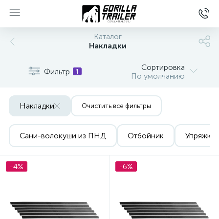
Каталог
Накладки
Сортировка
Фильтр
1
По умолчанию
Накладки
Очистить все фильтры
Сани-волокуши из ПНД
Отбойник
Упряжка
вщиков
-4%
-6%