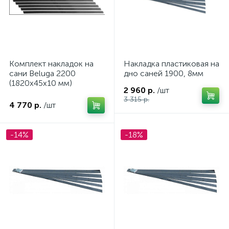
Комплект накладок на
Накладка пластиковая на
ых
сани Beluga 2200
дно саней 1900, 8мм
(1820х45х10 мм)
2 960 р.
/шт
3 315 р.
4 770 р.
/шт
-14%
-18%