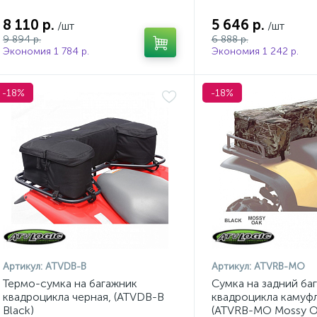
8 110 р.
5 646 р.
/шт
/шт
9 894 р.
6 888 р.
Экономия 1 784 р.
Экономия 1 242 р.
-18%
-18%
Артикул:
ATVDB-B
Артикул:
ATVRB-MO
Термо-сумка на багажник
Сумка на задний ба
квадроцикла черная, (ATVDB-B
квадроцикла камуф
Black)
(ATVRB-MO Mossy O