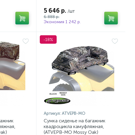
5 646 р.
/шт
6 888 р.
Экономия 1 242 р.
-18%
Артикул:
ATVEPB-MO
гажник
Сумка сиденье на багажник
ляжная,
квадроцикла камуфляжная,
ak)
(ATVEPB-MO Mossy Oak)