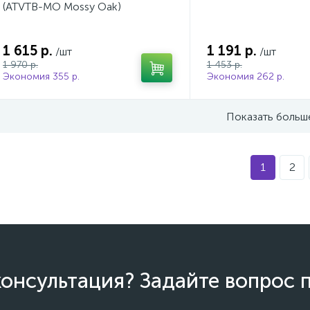
(ATVTB-MO Mossy Oak)
1 615 р.
1 191 р.
/шт
/шт
1 970 р.
1 453 р.
Экономия 355 р.
Экономия 262 р.
Показать больш
1
2
онсультация? Задайте вопрос 