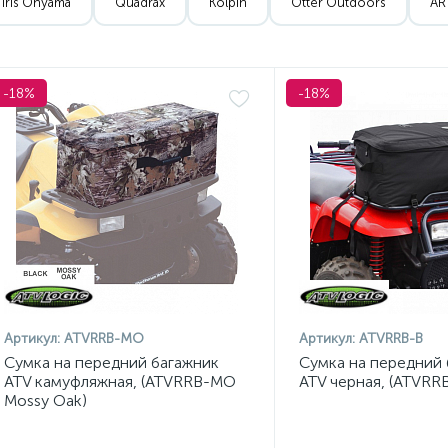
Iris Ohyama
Quadrax
Kolpin
Otter Outdoors
AR
-18%
-18%
Артикул:
ATVRRB-MO
Артикул:
ATVRRB-B
Сумка на передний багажник
Сумка на передний 
ATV камуфляжная, (ATVRRB-MO
ATV черная, (ATVRRB
Mossy Oak)