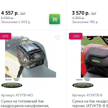
4 557 р.
3 570 р.
/шт
/шт
5 560 р.
4 355 р.
Экономия 1 003 р.
Экономия 785 р.
-18%
-18%
Артикул:
ATVTB-MO
Артикул:
ATVKTB-B
Сумка на топливный бак
Сумка на бак квадр
квадроцикла камуфляжная,
черная, (ATVKTB-B B