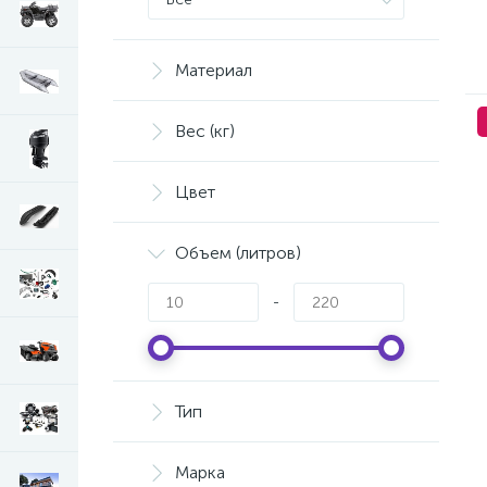
Power Madd
Quadrax
Storm
Материал
Tesseract
WES
Вес (кг)
Цвет
Объем (литров)
-
Тип
Марка