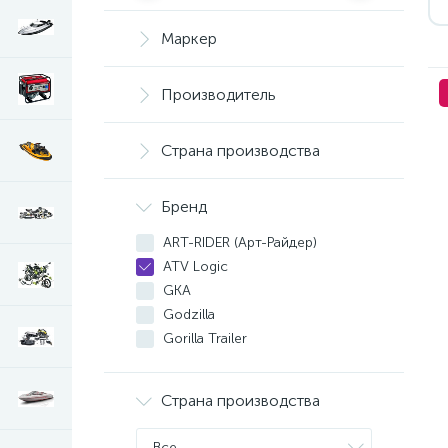
Маркер
Производитель
Страна производства
Бренд
ART-RIDER (Арт-Райдер)
ATV Logic
GKA
Godzilla
Gorilla Trailer
Iris Ohyama
Kolpin
Страна производства
Otter Outdoors
PanzerBox
Все