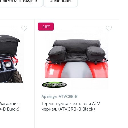
T-RIDER (Арт-Райдер)
Gorilla Trailer
-18%
Артикул:
ATVCRB-B
багажник
Термо сумка-чехол для ATV
-B Black)
черная, (ATVCRB-B Black)