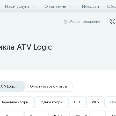
Наши услуги
О магазине
Новости
Обз
Местоположение
кла ATV Logic
ATV Logic
Очистить все фильтры
Передние кофры
Задние кофры
GKA
WES
Pan