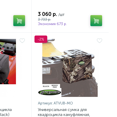
3 060 р.
/шт
3 733 р.
Экономия 673 р.
-2%
Артикул:
ATVUB-MO
оцикла
Универсальная сумка для
lack)
квадроцикла камуфляжная,