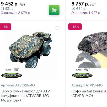
9 452 р.
8 757 р.
/шт
/шт
11 531 р.
10 684 р.
Экономия 2 079 р.
Экономия 1 927 р.
-18%
-18%
Артикул:
ATVCRB-MO
Артикул:
ATVPB-MO
Термо сумка-чехол для ATV
Кофр на багажник 
камуфляжная, (ATVCRB-MO
(ATVPB-MO)
Mossy Oak)