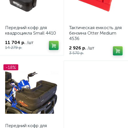
Передний кофр для
Тактическая емкость для
квадроцикла Small 4410
бензина Otter Medium
4536
11 704 р.
/шт
14 279 р.
2 926 р.
/шт
3 570 р.
-18%
ие
Передний кофр для