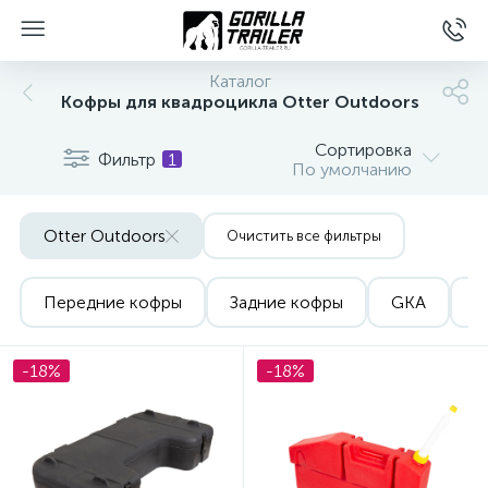
Каталог
Кофры для квадроцикла Otter Outdoors
Сортировка
Фильтр
1
По умолчанию
Otter Outdoors
Очистить все фильтры
Передние кофры
Задние кофры
GKA
W
вщиков
-18%
-18%