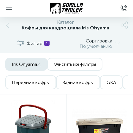
Каталог
Кофры для квадроцикла Iris Ohyama
Сортировка
Фильтр
1
По умолчанию
Iris Ohyama
Очистить все фильтры
Передние кофры
Задние кофры
GKA
W
вщиков