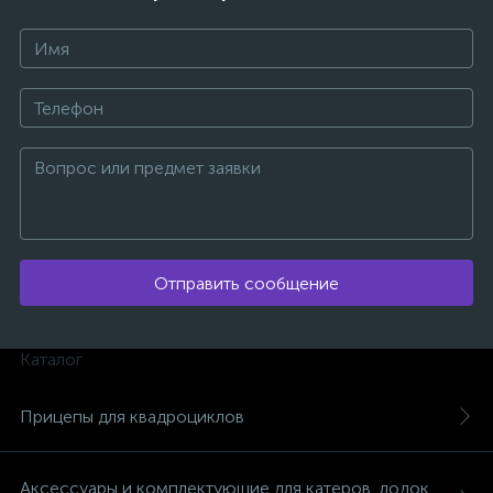
вщики
Отправить сообщение
Каталог
Прицепы для квадроциклов
Аксессуары и комплектующие для катеров, лодок