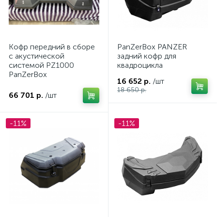
Кофр передний в сборе
PanZerBox PANZER
с акустической
задний кофр для
системой PZ1000
квадроцикла
PanZerBox
16 652 р.
/шт
18 650 р.
66 701 р.
/шт
-11%
-11%
ие