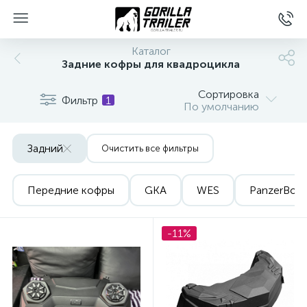
Каталог
Задние кофры для квадроцикла
Сортировка
Фильтр
1
По умолчанию
Задний
Очистить все фильтры
Передние кофры
GKA
WES
PanzerBox
вщиков
-11%