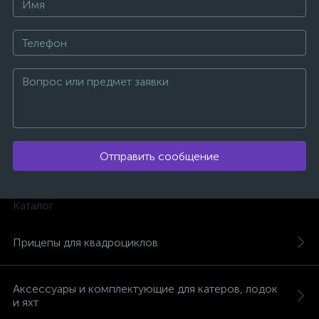
вщики
Отправить сообщение
Каталог
Прицепы для квадроциклов
Аксессуары и комплектующие для катеров, лодок
и яхт