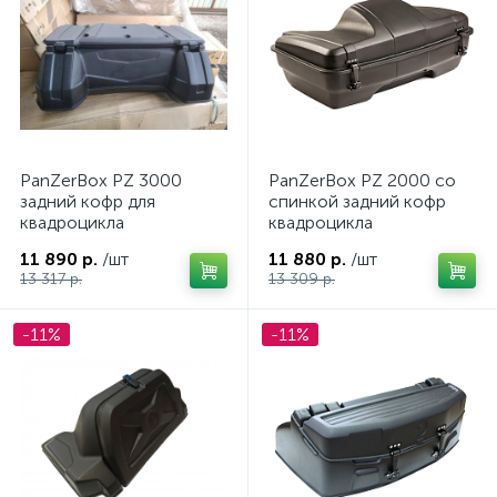
ых
PanZerBox PZ 3000
PanZerBox PZ 2000 со
задний кофр для
спинкой задний кофр
квадроцикла
квадроцикла
11 890 р.
/шт
11 880 р.
/шт
13 317 р.
13 309 р.
-11%
-11%