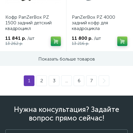
Кофр PanZerBox PZ
PanZerBox PZ 4000
1500 задний детский
задний кофр для
квадроцикл
квадроцикла
11 841 р.
/шт
11 800 р.
/шт
13 262 р.
13 216 р.
Показать больше товаров
1
2
3
...
6
7
Нужна консультация? Задайте
каты
вопрос прямо сейчас!