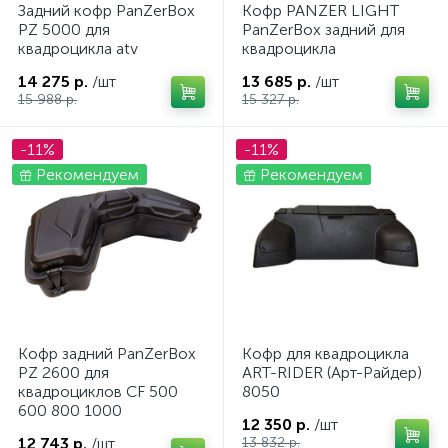
Задний кофр PanZerBox
Кофр PANZER LIGHT
PZ 5000 для
PanZerBox задний для
квадроцикла atv
квадроцикла
14 275 р.
/шт
13 685 р.
/шт
15 988 р.
15 327 р.
-11%
-11%
Рекомендуем
Рекомендуем
Кофр задний PanZerBox
Кофр для квадроцикла
PZ 2600 для
ART-RIDER (Арт-Райдер)
квадроциклов CF 500
8050
600 800 1000
12 350 р.
/шт
12 743 р.
/шт
13 832 р.