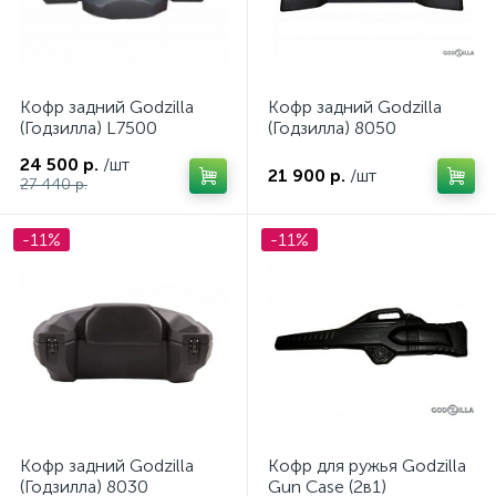
Кофр задний Godzilla
Кофр задний Godzilla
(Годзилла) L7500
(Годзилла) 8050
24 500 р.
/шт
21 900 р.
/шт
27 440 р.
-11%
-11%
ие
Кофр задний Godzilla
Кофр для ружья Godzilla
(Годзилла) 8030
Gun Case (2в1)