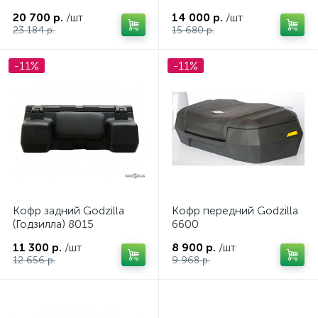
20 700 р.
/шт
14 000 р.
/шт
23 184 р.
15 680 р.
-11%
-11%
Кофр задний Godzilla
Кофр передний Godzilla
(Годзилла) 8015
6600
11 300 р.
/шт
8 900 р.
/шт
12 656 р.
9 968 р.