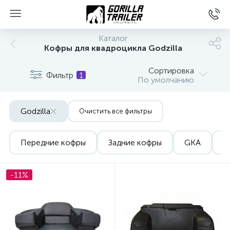
Каталог
Кофры для квадроцикла Godzilla
Сортировка
Фильтр
1
По умолчанию
Godzilla
Очистить все фильтры
Передние кофры
Задние кофры
GKA
W
вщиков
-11%