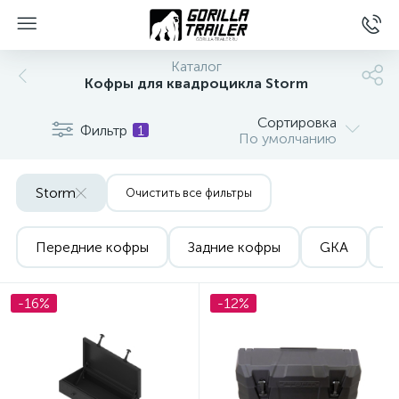
Каталог
Кофры для квадроцикла Storm
Сортировка
Фильтр
1
По умолчанию
Storm
Очистить все фильтры
Передние кофры
Задние кофры
GKA
W
вщиков
-16%
-12%